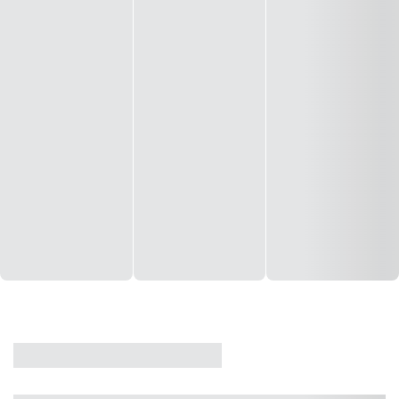
CASA
VENDA
CÓD: 19327